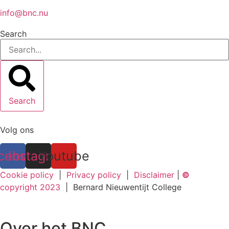
info@bnc.nu
Search
Search
Volg ons
cebook
Instagram
Youtube
Cookie policy
|
Privacy policy
|
Disclaimer
|
©
copyright 2023
| Bernard Nieuwentijt College
Over het BNC