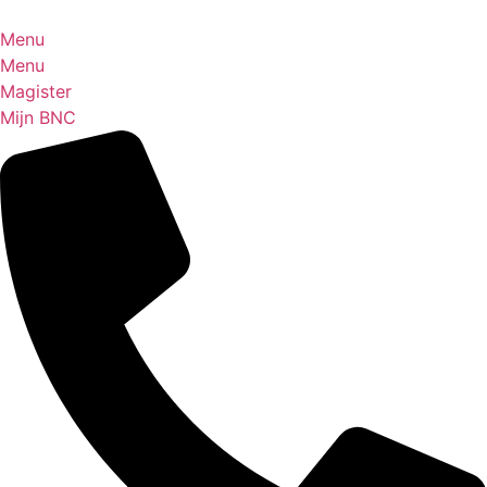
Ga
naar
Menu
de
Menu
inhoud
Magister
Mijn BNC